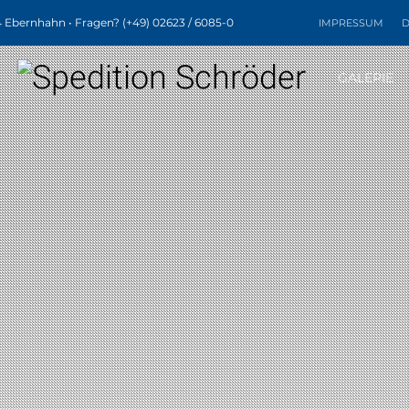
4 Ebernhahn • Fragen? (+49) 02623 / 6085-0
IMPRESSUM
D
GALERIE