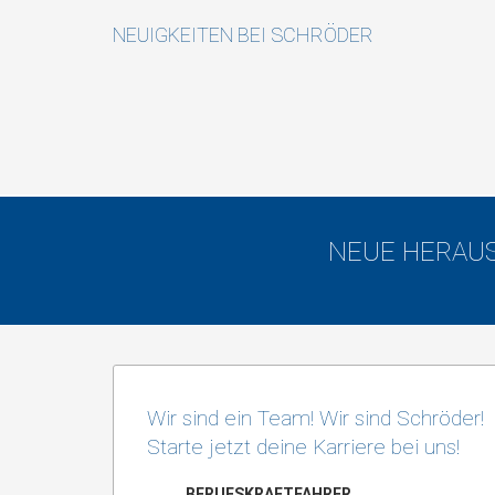
NEUIGKEITEN BEI SCHRÖDER
NEUE HERAUS
Stellengesuch: Disponent/-in
Stellengesuch: Berufskraftfahrer/in
Website Update: Schröder 2.0
Recruiting Video online
Wir sind ein Team! Wir sind Schröder!
Starte jetzt deine Karriere bei uns!
BERUFSKRAFTFAHRER