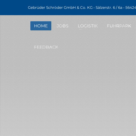
Gebrüder Schröder GmbH & Co. KG • Sälzerstr. 6 / 6a • 5642
HOME
JOBS
LOGISTIK
FUHRPARK
FEEDBACK